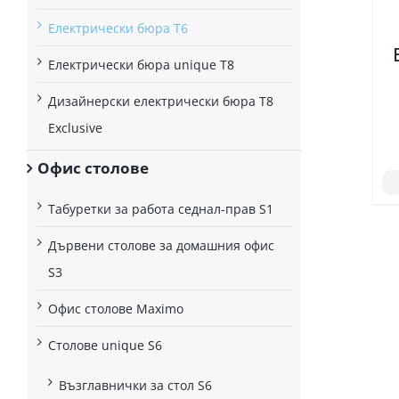
Електрически бюра T6
Електрически бюрa unique T8
Дизайнерски електрически бюра T8
Exclusive
Офис столове
Табуретки за работа седнал-прав S1
Дървени столове за домашния офис
S3
Офис столове Maximo
Столове unique S6
Възглавнички за стол S6