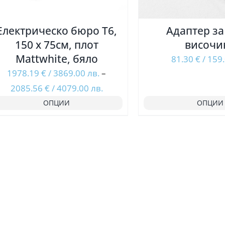
Електрическо бюро T6,
Адаптер за
150 х 75см, плот
височи
Mattwhite, бяло
81.30
€
/
159
1978.19
€
/
3869.00
лв.
–
Price
2085.56
€
/
4079.00
лв.
range:
ОПЦИИ
ОПЦИИ
1978.19 €
/
3869.00
лв.
through
2085.56 €
/
4079.00