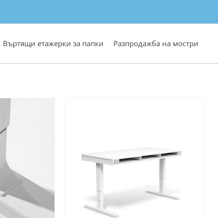
Въртящи етажерки за папки
Разпродажба на мостри
ена наличност
Ограничена наличност