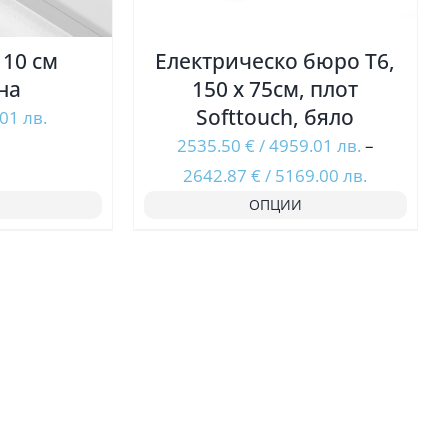
 10 см
Електрическо бюро T6,
на
150 х 75см, плот
Softtouch, бяло
.01
лв.
2535.50
€
/
4959.01
лв.
–
Price
2642.87
€
/
5169.00
лв.
range:
ОПЦИИ
2535.50 €
/
4959.01
лв.
through
2642.87 €
/
5169.00