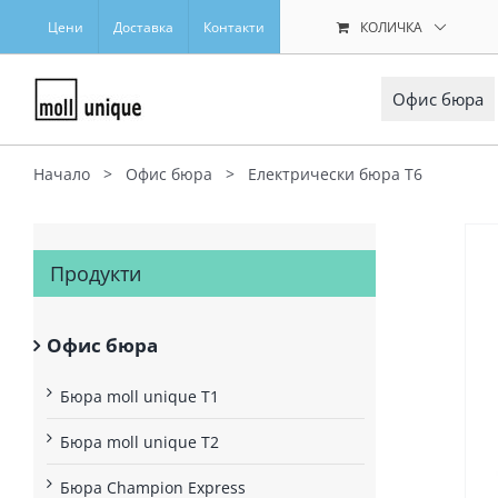
Skip
Цени
Доставка
Контакти
КОЛИЧКА
to
content
Офис бюра
Начало
>
Офис бюра
>
Електрически бюра T6
Продукти
Офис бюра
Бюра moll unique T1
Бюра moll unique T2
Бюра Champion Express