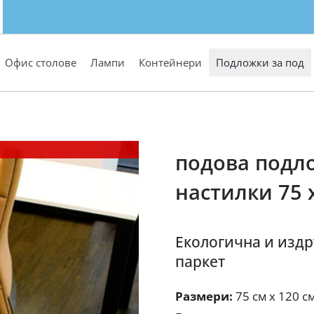
Офис столове
Лампи
Контейнери
Подложки за под
подова подло
настилки 75 
Екологична и издр
паркет
Размери:
75 см х 120 с