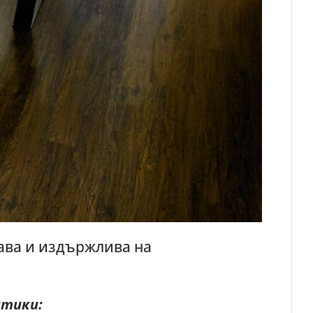
рава и издържлива на
стики: