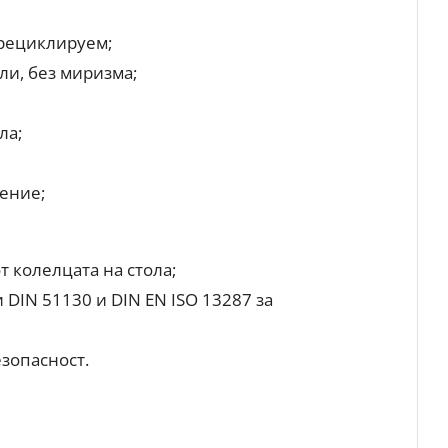
рециклируем;
ли, без миризма;
ла;
ение;
т колелцата на стола;
DIN 51130 и DIN EN ISO 13287 за
езопасност.