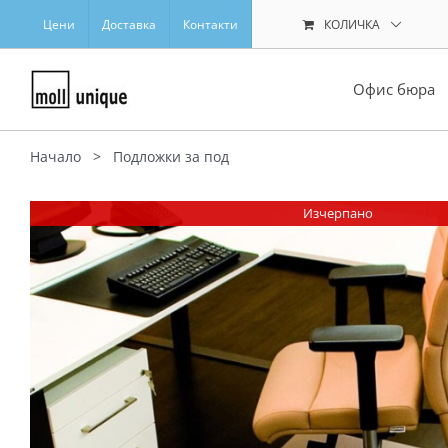
Skip
Цени
Доставка
Контакти
КОЛИЧКА
to
content
Офис бюра
Начало
>
Подложки за под
Изчерпано