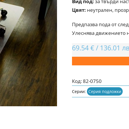
Вид под:
за твърди наст
Цвят:
неутрален, прозр
Предпазва пода от след
Улеснява движението на
69.54
€
/
136.01
лв
Код:
82-0750
Серии:
Серия подложки