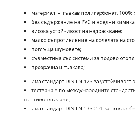
материал – гъвкав поликарбонат, 100% 
без съдържание на PVC и вредни химика
висока устойчивост на надраскване;
малко съпротивление на колелата на сто
поглъща шумовете;
съвместима със системи за подово отопл
прозрачна и гъвкава;
има стандарт DIN EN 425 за устойчивост о
тествана е по международните стандарти 
противоплъзгане;
има стандарт DIN EN 13501-1 за пожароб