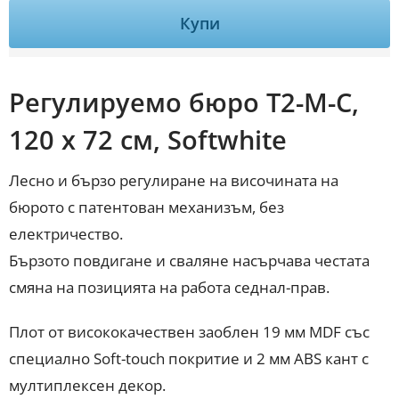
Купи
Регулируемо бюро Т2-М-C,
120 х 72 см, Softwhite
Лесно и бързо регулиране на височината на
бюрото с патентован механизъм, без
електричество.
Бързото повдигане и сваляне насърчава честата
смяна на позицията на работа седнал-прав.
Плот oт висококачествен заоблен 19 мм MDF със
специално Soft-touch покритие и 2 мм ABS кант с
мултиплексен декор.