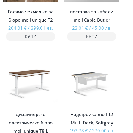
Голямо чекмедже за
поставка за кабели
бюро moll unique Т2
moll Cable Butler
204.01
€
/
399.01
лв.
23.01
€
/
45.00
лв.
КУПИ
КУПИ
Ограничена наличност
Ограничена наличност
Дизайнерско
Надстройка moll T2
електрическо бюро
Multi Deck, Softgrey
193.78
€
/
379.00
лв.
moll unique T8 L