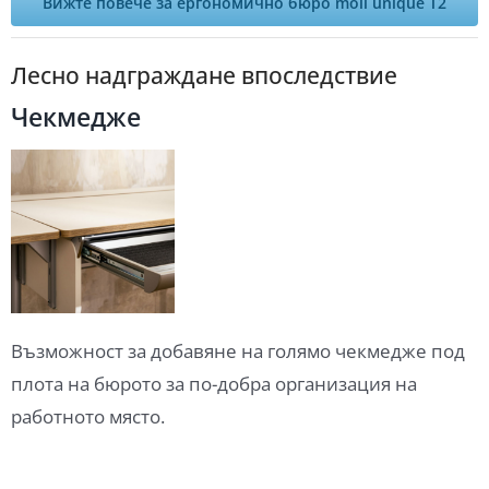
Вижте повече за ергономично бюро moll unique T2
Лесно надграждане впоследствие
Чекмедже
Възможност за добавяне на голямо чекмедже под
плота на бюрото за по-добра организация на
работното място.