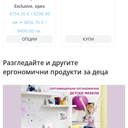
Еxclusive, орех
4754.50
€
/
9298.99
–
лв.
4856.76
€
/
Price
9499.00
лв.
range:
ОПЦИИ
КУПИ
4754.50 €
/
Разгледайте и другите
9298.99
ергономични продукти за деца
лв.
through
4856.76 €
/
9499.00
лв.