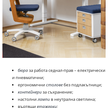
бюра
за работа седнал-прав – електрически
и пневматични;
ергономични
столове
без подлакътници;
контейнери
за съхранение;
настолни
лампи
в неутрална светлина;
въртящи
етажерки
;