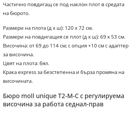
Частично повдигащ се под наклон плот в средата
на бюрото.
Размери на плота (д х ш): 120 х 72 см.
Размери на повдигащия се плот (д х ш): 69 х 53 см.
Височина: от 69 до 114 см; с опция +10 см с адаптер
за височина.
Цвят на плота: бял.
Крака express за безстепенна и бърза промяна на
височината.
Бюро moll unique T2-M-C с регулируема
височина за работа седнал-прав