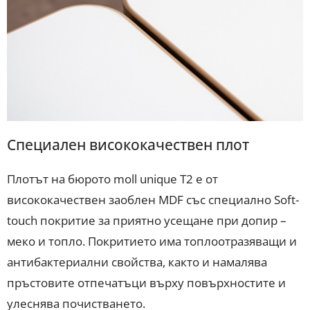
Специален висококачествен плот
Плотът на бюрото moll unique T2 е от
висококачествен заоблен MDF със специално Soft-
touch покритие за приятно усещане при допир –
меко и топло. Покритието има топлоотразяващи и
антибактериални свойства, както и намалява
пръстовите отпечатъци върху повърхностите и
улеснява почистването.