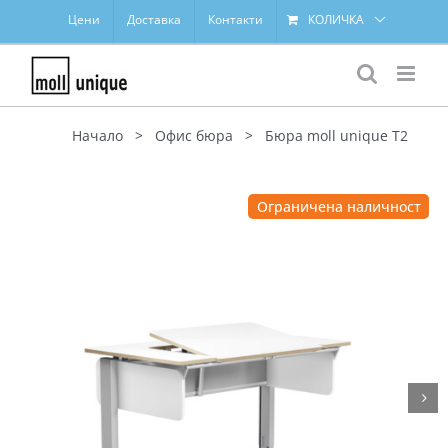
Skip
Цени
Доставка
Контакти
КОЛИЧКА
to
content
Начало
>
Офис бюра
>
Бюра moll unique T2
Ограничена наличност