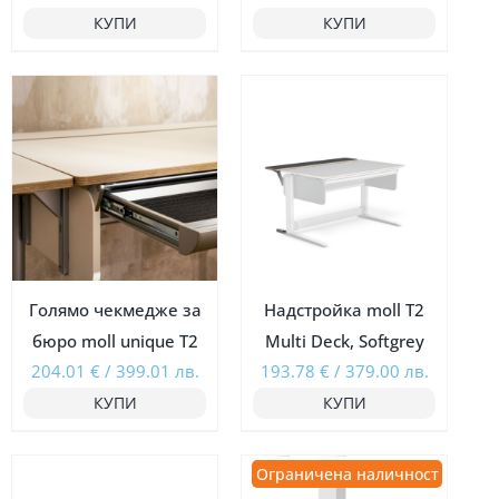
КУПИ
КУПИ
Ограничена наличност
Ограничена наличност
Голямо чекмедже за
Надстройка moll T2
бюро moll unique Т2
Multi Deck, Softgrey
204.01
€
/
399.01
лв.
193.78
€
/
379.00
лв.
КУПИ
КУПИ
Ограничена наличност
Ограничена наличност