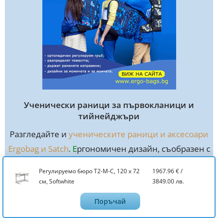
Ученически раници за първокланици и
тийнейджъри
Разгледайте и
ученическите раници и аксесоари
Ergobag и Satch
. E
ргономичен дизайн, съобразен с
детската и младежка анатомия.
www.ergo-bags.bg
.
Регулируемо бюро Т2-М-C, 120 х 72
1967.96
€
/
см, Softwhite
3849.00
лв.
Поръчай