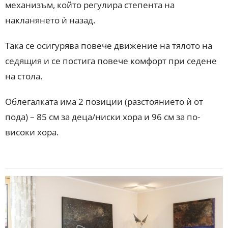
механизъм, който регулира степента на
накланянето ѝ назад.
Така се осигурява повече движение на тялото на
седящия и се постига повече комфорт при седене
на стола.
Облегалката има 2 позиции (разстоянието ѝ от
пода) – 85 см за деца/ниски хора и 96 см за по-
високи хора.