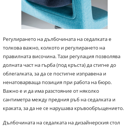
Регулирането на дълбочината на седалката е
толкова важно, колкото и регулирането на
правилната височина. Тази регулация позволява
долната част на гърба (под кръста) да стигне до
облегалката, за да се постигне изправена и
ненатоварваща позиция при работа на бюро.
Важно е и да има разстояние от няколко
сантиметра между предния ръб на седалката и
краката, за да не се нарушава кръвообръщението.
Дълбочината на седалката на дизайнерския стол