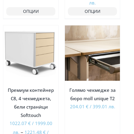
Price
range:
лв.
range:
ОПЦИИ
1022.07 €
ОПЦИИ
884.02 €
/
/
1999.00
Ограничена наличност
Ограничена наличност
1728.99
лв.
лв.
through
through
1211.25 €
1011.85 €
/
/
2369.00
1979.01
лв.
Премиум контейнер
Голямо чекмедже за
лв.
C8, 4 чекмеджета,
бюро moll unique Т2
204.01
€
/
399.01
лв.
бели странѝци
Softtouch
1022.07
€
/
1999.00
–
лв.
1221.48
€
/