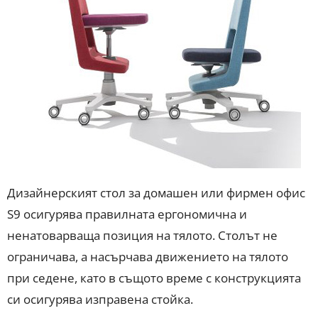
Дизайнерският стол за домашен или фирмен офис
S9 осигурява правилната ергономична и
ненатоварваща позиция на тялото. Столът не
ограничава, а насърчава движението на тялото
при седене, като в същото време с конструкцията
си осигурява изправена стойка.