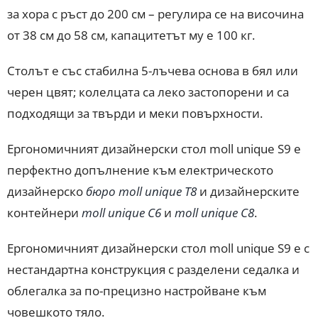
за хора с ръст до 200 см – регулира се на височина
от 38 см до 58 см, капацитетът му е 100 кг.
Столът е със стабилна 5-лъчева основа в бял или
черен цвят; колелцата са леко застопорени и са
подходящи за твърди и меки повърхности.
Ергономичният дизайнерски стол moll unique S9 е
перфектно допълнение към електрическото
дизайнерско
бюро moll unique T8
и дизайнерските
контейнери
moll unique C6
и
moll unique C8
.
Ергономичният дизайнерски стол moll unique S9 е с
нестандартна конструкция с разделени седалка и
облегалка за по-прецизно настройване към
човешкото тяло.