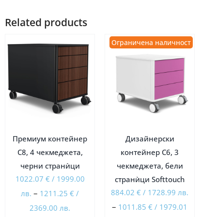
Related products
Ограничена наличност
Ограничена наличност
Премиум контейнер
Дизайнерски
C8, 4 чекмеджета,
контейнер C6, 3
черни странѝци
чекмеджета, бели
1022.07
€
/
1999.00
странѝци Softtouch
–
884.02
€
/
1728.99
лв.
лв.
1211.25
€
/
–
Price
1011.85
€
/
1979.01
2369.00
лв.