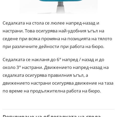
Седалката на стола се люлее напред-назад и
настрани. Това осигурява най-удобния ъгъл на
седене при всяка промяна на позицията на тялото
при различните дейности при работа на бюро.
Седалката се накланя до 6° напред / назад и до
около 3° настрани. Движението напред-назад на
седалката осигурява правилния ъгъл, а
движението настрани осигурява движение на таза
по време на продължителна работа на бюро.