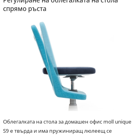
Регулиране на облегалката на стола
спрямо ръста
Облегалката на стола за домашен офис moll unique
S9 е твърда и има пружиниращ люлеещ се