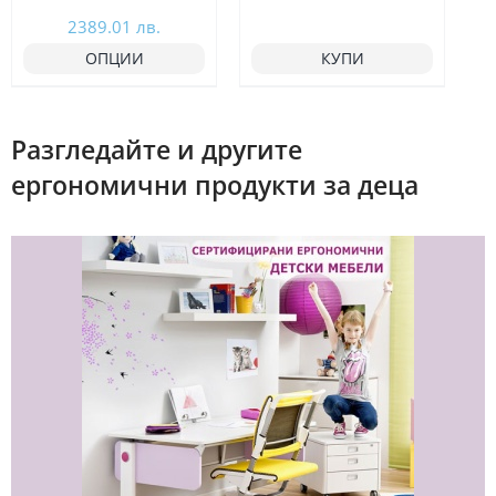
Price
2389.01
лв.
range:
ОПЦИИ
КУПИ
1022.07 €
/
Разгледайте и другите
1999.00
ергономични продукти за деца
лв.
through
1221.48 €
/
2389.01
лв.