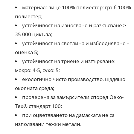
материал: лице 100% полиестер; гръб 100%
полиестер;
устойчивост на износване и разкъсване >
35 000 цикъла;
устойчивост на светлина и избледняване –
оценка 5;
устойчивост на триене и изтъркване:
мокро: 4-5, сухо: 5;
екологично чисто производство, щадящо
околната среда;
проверена за замърсители според Oeko-
Tex® стандарт 100;
при оцветяването на дамаската не са
използвани тежки метали.