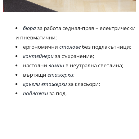
бюра
за работа седнал-прав – електрически
и пневматични;
ергономични
столове
без подлакътници;
контейнери
за съхранение;
настолни
лампи
в неутрална светлина;
въртящи
етажерки
;
кръгли етажерки
за класьори;
подложки
за под.