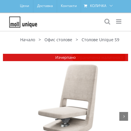
Skip
Цени
Доставка
Контакти
КОЛИЧКА
to
content
Начало
>
Офис столове
>
Столове Unique S9
Изчерпано
Ограничена наличност