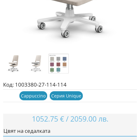
Код:
1003380-27-114-114
Серии:
Cappuccino
,
Серия Unique
1052.75
€
/
2059.00
лв.
Цвят на седалката