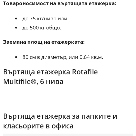
Товароносимост на въртящата етажерка:
до 75 кг/ниво или
до 500 кг общо.
Заемана площ на етажерката:
80 см в диаметър, или 0,64 кв.м.
Въртяща етажерка Rotafile
Multifile®, 6 нива
Въртяща етажерка за папките и
класьорите в офиса