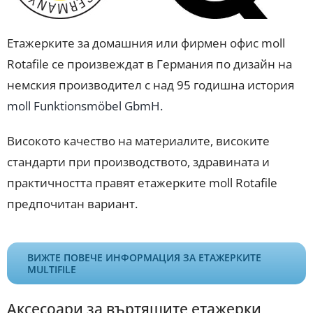
Етажерките за домашния или фирмен офис moll
Rotafile се произвеждат в Германия по дизайн на
немския производител с над 95 годишнa история
moll Funktionsmöbel GbmH.
Високото качество на материалите, високите
стандарти при производството, здравината и
практичността правят етажерките moll Rotafile
предпочитан вариант.
ВИЖТЕ ПОВЕЧЕ ИНФОРМАЦИЯ ЗА ЕТАЖЕРКИТЕ
MULTIFILE
Аксесоари за въртящите етажерки