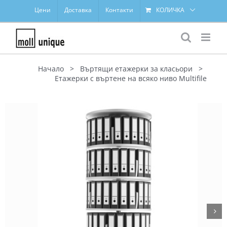
Skip
Цени
Доставка
Контакти
КОЛИЧКА
to
content
Начало
>
Въртящи етажерки за класьори
>
Етажерки с въртене на всяко ниво Multifile