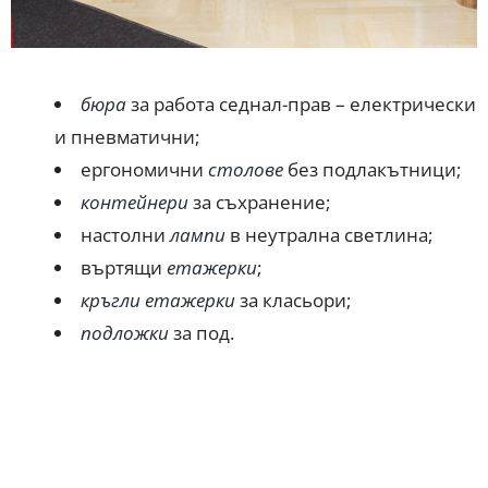
бюра
за работа седнал-прав – електрически
и пневматични;
ергономични
столове
без подлакътници;
контейнери
за съхранение;
настолни
лампи
в неутрална светлина;
въртящи
етажерки
;
кръгли етажерки
за класьори;
подложки
за под.