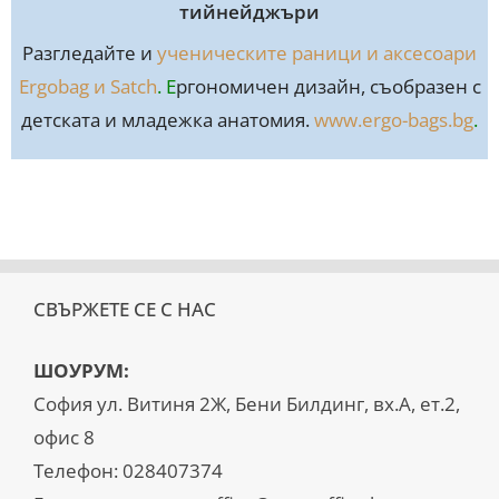
тийнейджъри
Разгледайте и
ученическите раници и аксесоари
Ergobag и Satch
. E
ргономичен дизайн, съобразен с
детската и младежка анатомия.
www.ergo-bags.bg
.
СВЪРЖЕТЕ СЕ С НАС
ШОУРУМ:
София ул. Витиня 2Ж, Бени Билдинг, вх.А, ет.2,
офис 8
Телефон:
028407374