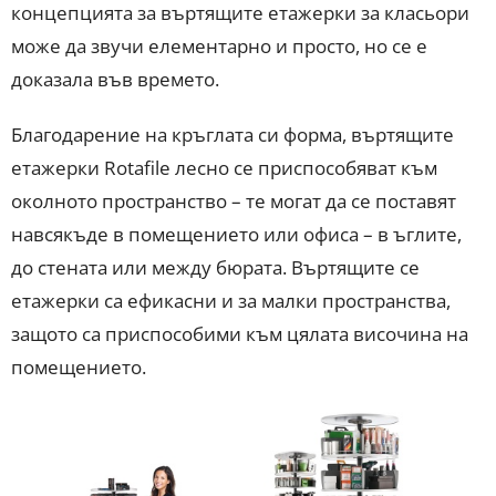
концепцията за въртящите етажерки за класьори
може да звучи елементарно и просто, но се е
доказала във времето.
Благодарение на кръглата си форма, въртящите
етажерки Rotafile лесно се приспособяват към
околното пространство – те могат да се поставят
навсякъде в помещението или офиса – в ъглите,
до стената или между бюрата. Въртящите се
етажерки са ефикасни и за малки пространства,
защото са приспособими към цялата височина на
помещението.