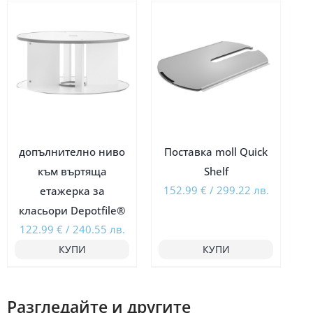
допълнително ниво
Поставка moll Quick
към въртяща
Shelf
152.99
€
/
299.22
лв.
етажерка за
класьори Depotfile®
122.99
€
/
240.55
лв.
КУПИ
КУПИ
Разгледайте и другите