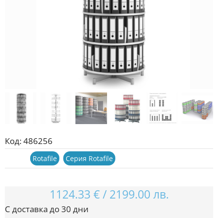
Код:
486256
Серии:
Rotafile
,
Серия Rotafile
1124.33
€
/
2199.00
лв.
С доставка до 30 дни