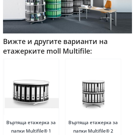
Вижте и другите варианти на
етажерките moll Multifile:
Въртяща етажерка за
Въртяща етажерка за
папки Multifile® 1
папки Multifile® 2