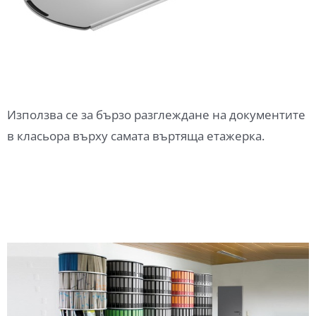
Използва се за бързо разглеждане на документите
в класьора върху самата въртяща етажерка.