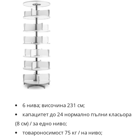
6 нива; височина 231 см;
капацитет до 24 нормално пълни класьора
(8 см) / за едно ниво;
товароносимост 75 кг / на ниво;