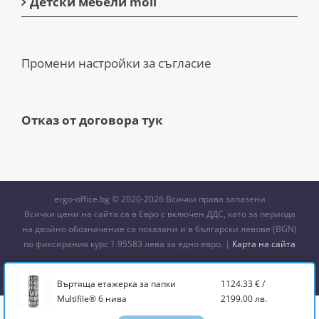
Детски мебели moll
Промени настройки за съгласие
Отказ от договора тук
ergo-office.bg © 2020-2026 Всички права запазени
Всички цени на сайта са в Евро с включен ДДС, като за периода
на двoйно обозначение са показани и в български левове (BGN)
по фиксирания курс 1.95583 лева за едно евро. |
Карта на сайта
Facebook
X
Instagram
YouTube
Pinterest
Въртяща етажерка за папки
1124.33
€
/
Multifile® 6 нива
2199.00
лв.